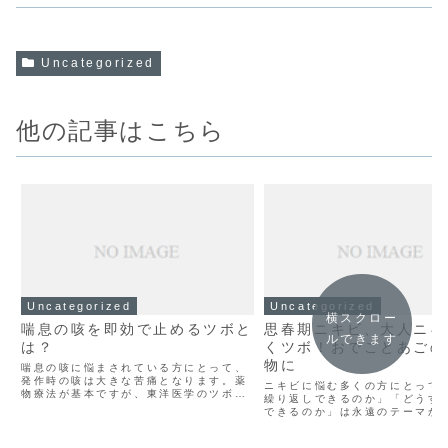
Uncategorized
他の記事はこちら
Uncategorized
Uncategorized
横スクロー
喘息の咳を即効で止めるツボと
思春期ニキビ、大人ニキ
ルできます
は？
くツボ！おでことあごの
物に
喘息の咳に悩まされている方にとって、
発作時の咳は大きな苦痛となります。薬
ニキビに悩む多くの方にとって
物療法が基本ですが、東洋医学のツボ押
繰り返しできるのか」「どうす
しを併用することで症状緩和が期待でき
できるのか」は永遠のテーマか
ます。本記事では、喘息の咳を即効で和
せん。思春期だけでなく、大人
らげるためのツボとその押し方を詳しく
も悩まされるニキビ。実は、東
解説します。日常生活に取り入れやすい