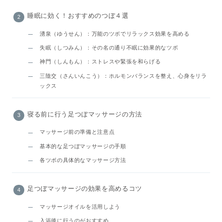
睡眠に効く！おすすめのつぼ４選
湧泉（ゆうせん）：万能のツボでリラックス効果を高める
失眠（しつみん）：その名の通り不眠に効果的なツボ
神門（しんもん）：ストレスや緊張を和らげる
三陰交（さんいんこう）：ホルモンバランスを整え、心身をリラ
ックス
寝る前に行う足つぼマッサージの方法
マッサージ前の準備と注意点
基本的な足つぼマッサージの手順
各ツボの具体的なマッサージ方法
足つぼマッサージの効果を高めるコツ
マッサージオイルを活用しよう
入浴後に行うのがおすすめ