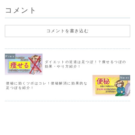
知恵である「ツボ押し」が効果
対処法として、ぜひ参考にしてくださ
方法として注目されていま...
い。
コメント
コメントを書き込む
ダイエットの近道は足つぼ！？痩せるつぼの
効果・やり方紹介！
便秘に効くツボはコレ！便秘解消に効果的な
足つぼを紹介！